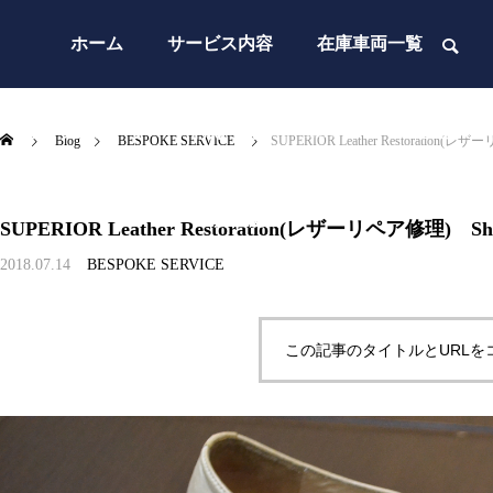
ホーム
サービス内容
在庫車両一覧
オーダースーツ
お知らせ
BLOG
アクセス
Blog
BESPOKE SERVICE
SUPERIOR Leather Restoration(レザ
会社概要
SUPERIOR Leather Restoration(レザーリペア修理) Shoe
2018.07.14
BESPOKE SERVICE
この記事のタイトルとURLを
2026年 お盆期間の営業についてのお知らせ
AUTO SALES