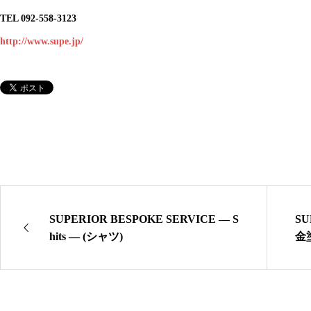
TEL 092-558-3123
http://www.supe.jp/
SUPERIOR BESPOKE SERVICE — S
SU
hits — (シャツ)
金塗