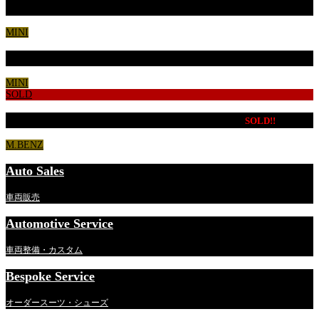
BMW MINI Cooper アイスブルー
MINI
BMW MINI CooperSD７ 特別仕様車
MINI
SOLD
MB CLS220ｄ スポーツ エクスクルーシブPKG
SOLD!!
M.BENZ
Auto Sales
車両販売
Automotive Service
車両整備・カスタム
Bespoke Service
オーダースーツ・シューズ