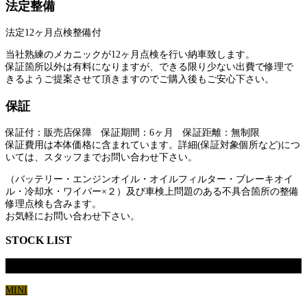
法定整備
法定12ヶ月点検整備付
当社熟練のメカニックが12ヶ月点検を行い納車致します。
保証箇所以外は有料になりますが、できる限り少ない出費で修理で
きるようご提案させて頂きますのでご購入後もご安心下さい。
保証
保証付：販売店保障 保証期間：6ヶ月 保証距離：無制限
保証費用は本体価格に含まれています。詳細(保証対象個所など)につ
いては、スタッフまでお問い合わせ下さい。
（バッテリー・エンジンオイル・オイルフィルター・ブレーキオイ
ル・冷却水・ワイパー×２）及び車検上問題のある不具合箇所の整備
修理点検も含みます。
お気軽にお問い合わせ下さい。
STOCK LIST
BMW MINI CooperS イプリクスグレー
MINI