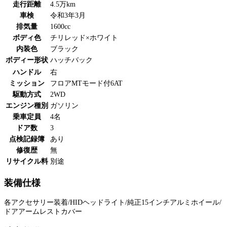
走行距離
4.5万km
車検
令和3年3月
排気量
1600cc
ボディ色
チリレッド×ホワイト
内装色
ブラック
ボディー形状
ハッチバック
ハンドル
右
ミッション
フロアMTモード付6AT
駆動方式
2WD
エンジン種別
ガソリン
乗車定員
4名
ドア数
3
点検記録簿
あり
修復歴
無
リサイクル料
別途
装備仕様
各アクセサリー装着/HIDヘッドライト/純正15インチアルミホイール/
ドアアームレストカバー