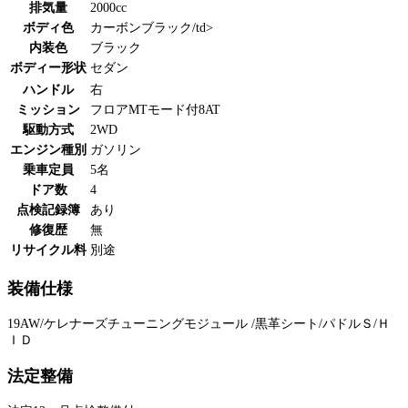
排気量
2000cc
ボディ色
カーボンブラック/td>
内装色
ブラック
ボディー形状
セダン
ハンドル
右
ミッション
フロアMTモード付8AT
駆動方式
2WD
エンジン種別
ガソリン
乗車定員
5名
ドア数
4
点検記録簿
あり
修復歴
無
リサイクル料
別途
装備仕様
19AW/ケレナーズチューニングモジュール /黒革シート/パドルＳ/Ｈ
ＩＤ
法定整備