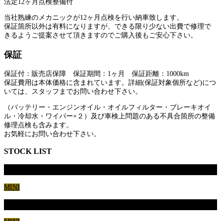
法定12ヶ月点検整備付
当社熟練のメカニックが12ヶ月点検を行い納車致します。
保証箇所以外は有料になりますが、できる限り少ない出費で修理で
きるようご提案させて頂きますのでご購入後もご安心下さい。
保証
保証付：販売店保障 保証期間：1ヶ月 保証距離：1000km
保証費用は本体価格に含まれています。詳細(保証対象個所など)につ
いては、スタッフまでお問い合わせ下さい。
（バッテリー・エンジンオイル・オイルフィルター・ブレーキオイ
ル・冷却水・ワイパー×２）及び車検上問題のある不具合箇所の整備
修理点検も含みます。
お気軽にお問い合わせ下さい。
STOCK LIST
BMW MINI CooperS イプリクスグレー
MINI
BMW MINI Cooper アイスブルー