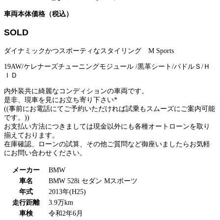
車両本体価格（税込）
SOLD
ダイナミックかつスポーティなスタイリング M Sports
19AW/ケレナーズチューニングモジュール /黒革シート/パドルＳ/Ｈ
ＩＤ
内外装共に綺麗なコンディションの車両です。
是非、現車を見にお立ち寄り下さい*
((事前にお電話にてご予約いただければ試乗もスムーズにご案内可能
です。))
お支払い方法につきましては現金以外にも各種オートローンを取り
揃えております。
在庫確認、ローンの試算、その他ご質問など御座いましたらお気軽
にお問い合わせください。
メーカー
BMW
車名
BMW 528i セダン Mスポーツ
年式
2013年(H25)
走行距離
3.9万km
車検
令和2年6月