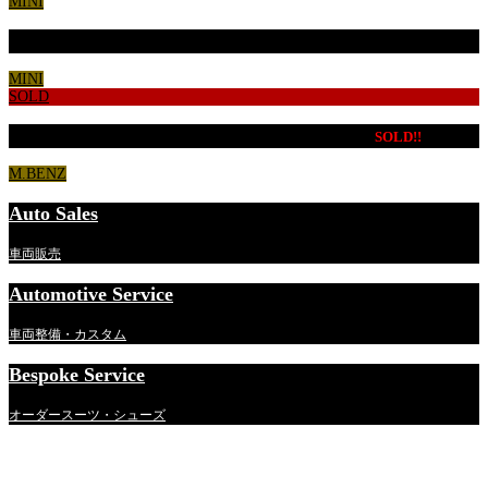
MINI
BMW MINI CooperSD７ 特別仕様車
MINI
SOLD
MB CLS220ｄ スポーツ エクスクルーシブPKG
SOLD!!
M.BENZ
Auto Sales
車両販売
Automotive Service
車両整備・カスタム
Bespoke Service
オーダースーツ・シューズ