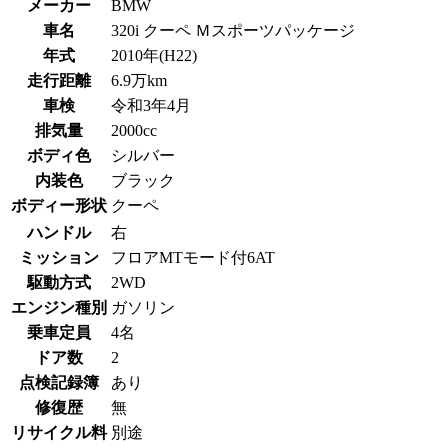
メーカー
BMW
車名
320i クーペ Ｍスポーツパッケージ
年式
2010年(H22)
走行距離
6.9万km
車検
令和3年4月
排気量
2000cc
ボディ色
シルバー
内装色
ブラック
ボディー形状
クーペ
ハンドル
右
ミッション
フロアMTモード付6AT
駆動方式
2WD
エンジン種別
ガソリン
乗車定員
4名
ドア数
2
点検記録簿
あり
修復歴
無
リサイクル料
別途