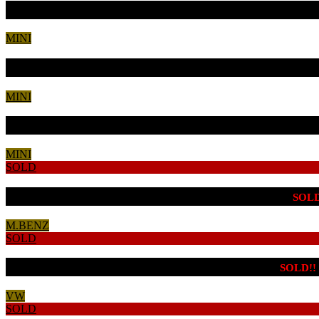
BMW MINI CooperS イプリクスグレー
MINI
BMW MINI Cooper アイスブルー
MINI
BMW MINI CooperSD７ 特別仕様車
MINI
SOLD
MB CLS220ｄ スポーツ エクスクルーシブPKG
SOLD
M.BENZ
SOLD
VW ザ・ビートル エクスクルーシブ 限定車
SOLD!!
VW
SOLD