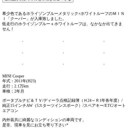
希少色であるホライゾンブルーメタリック×ホワイトルーフのＭＩＮ
Ｉ「クーパー」が入庫致しました。
低走行のホライゾンブルーｘホワイトルーフは、なかなか出てきま
せん！
MINI Cooper
年式：2011年(H23)
走行：2.1万km
車検：2年月
ポータブルナビ＆ＴＶ/ディーラ点検記録簿（Ｈ24～Ｒ1年各年度）/
純正15インチAW（5スターツインスポーク）/スペアキー/ETC/オート
エアコン
内外装共に綺麗なコンディションの車両です。
是非、現車を見にお立ち寄り下さい*