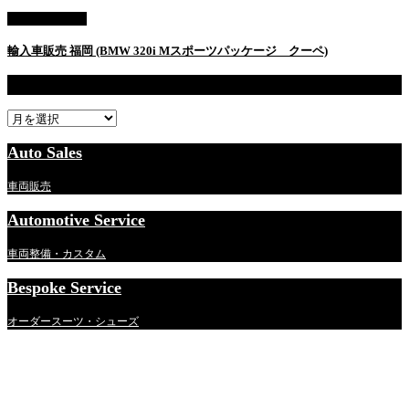
AUTO SALES
輸入車販売 福岡 (BMW 320i Mスポーツパッケージ クーペ)
過去記事一覧
過
去
記
Auto Sales
事
一
車両販売
覧
Automotive Service
車両整備・カスタム
Bespoke Service
オーダースーツ・シューズ