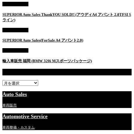
AUTO SALES
SUPERIOR Auto Sales ThankYOU SOLD!! (アウディA4 アバント 2.0TFSI S
ライン)
AUTO SALES
SUPERIOR Auto Sales(ForSale A4 アバント2.0)
AUTO SALES
輸入車販売 福岡 (BMW 320i Mスポーツパッケージ)
過去記事一覧
過
去
記
Auto Sales
事
一
車両販売
覧
Automotive Service
車両整備・カスタム