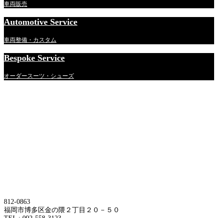
一
車両販売
覧
Automotive Service
車両整備・カスタム
Bespoke Service
オーダースーツ・シューズ
812-0863
福岡市博多区金の隈２丁目２０－５０